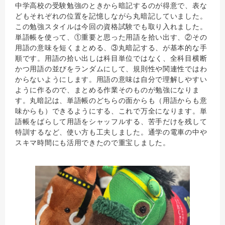
中学高校の受験勉強のときから暗記するのが得意で、表な
どもそれぞれの位置を記憶しながら丸暗記していました。
この勉強スタイルは今回の資格試験でも取り入れました。
単語帳を使って、①重要と思った用語を拾い出す、②その
用語の意味を短くまとめる、③丸暗記する、が基本的な手
順です。用語の拾い出しは科目単位ではなく、全科目横断
かつ用語の並びをランダムにして、規則性や関連性ではわ
からないようにします。用語の意味は自分で理解しやすい
ように作るので、まとめる作業そのものが勉強になりま
す。丸暗記は、単語帳のどちらの面からも（用語からも意
味からも）できるようにする、これで万全になります。単
語帳をばらして用語をシャッフルする、苦手だけを残して
特訓するなど、使い方も工夫しました。通学の電車の中や
スキマ時間にも活用できたので重宝しました。