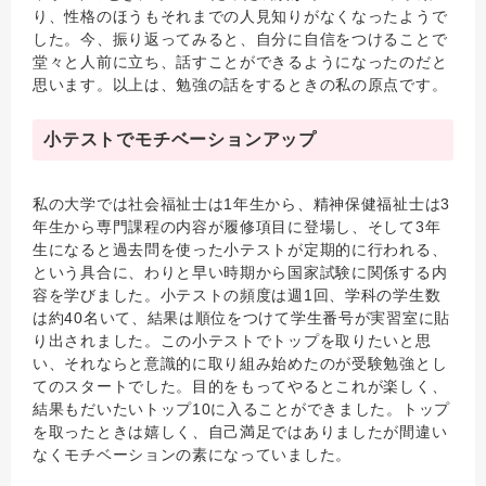
り、性格のほうもそれまでの人見知りがなくなったようで
した。今、振り返ってみると、自分に自信をつけることで
堂々と人前に立ち、話すことができるようになったのだと
思います。以上は、勉強の話をするときの私の原点です。
小テストでモチベーションアップ
私の大学では社会福祉士は1年生から、精神保健福祉士は3
年生から専門課程の内容が履修項目に登場し、そして3年
生になると過去問を使った小テストが定期的に行われる、
という具合に、わりと早い時期から国家試験に関係する内
容を学びました。小テストの頻度は週1回、学科の学生数
は約40名いて、結果は順位をつけて学生番号が実習室に貼
り出されました。この小テストでトップを取りたいと思
い、それならと意識的に取り組み始めたのが受験勉強とし
てのスタートでした。目的をもってやるとこれが楽しく、
結果もだいたいトップ10に入ることができました。トップ
を取ったときは嬉しく、自己満足ではありましたが間違い
なくモチベーションの素になっていました。