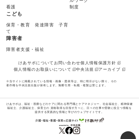
ルワーク
看護
制度
こども
保育・教育 発達障害 子育
て
障害者
障害者支援・福祉
けあサポについて
お問い合わせ
個人情報保護方針
個人情報のお取扱いについて
中央法規
アーカイブ
※当サイトに掲載されている情報・画像・図表等は、特に明示がない限り、その
著作権を中央法規出版が保有します。無断引用・転載・複製は禁じます。
けあサポは、福祉・医療などのケアに関わる専門職とケアマネジャー、社会福祉士、精神保健
福祉士、介護福祉士、保育士の
資格取得を目指す方々に、日々の仕事や受験に役立つ情報を
提供する実践的な情報と学びのウェブサイトです。