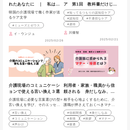
れたあなたに ｜ 私はミ
ア 第1回 教科書だけじゃ
ューズとゼウスのケアラー
わからない？
韓国の介護現場で働く作家が送
#知ってるつもりの認知症ケア
です
るケア文学
#認知症
#不適切なケア
#虐待
#ミューズとゼウス
川畑智
イ・ウンジュ
2025/02/21
2025/02/26
介護現場のコミュニケーシ
利用者・家族・職員から信
ョンで使える言い換え３選
頼される 身だしなみ、表
情、挨拶の基本を押さえよ
介護現場に必要な言葉選びの型=
相手を心地よくするために、介
う
言い換えを学び、そのエッセン
護職が押さえておくべきマナ
スを理解します。
ー・接遇の基礎知識を紹介しま
#言い換え
#信頼関係
#身だしなみ
す。
#コミュニケーション
#表情
#挨拶
#マナー
#声かけ
#接遇