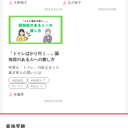
大野萌子
古川智子
2024/11/13
2024/10/08
「トイレばかり行く…」認
知症のある人への接し方
何度も「トイレ」の訴えをくり
返す本人の思いとは
#認知症
#排泄ケア
#トイレ
#おむつ
佐藤悠
2023/12/26
資格受験