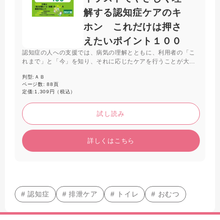
解する認知症ケアのキ
ホン これだけは押さ
えたいポイント１００
認知症の人への支援では、病気の理解とともに、利用者の「こ
れまで」と「今」を知り、それに応じたケアを行うことが大切
です。①病気を知る、②その人を知る、③アセスメントに基づ
判型:
ＡＢ
く支援を行うという３つのステップで、認知症ケアの基本をわ
ページ数:
88頁
かりやすく解説します。
定価:
1,309円（税込）
試し読み
詳しくはこちら
# 認知症
# 排泄ケア
# トイレ
# おむつ