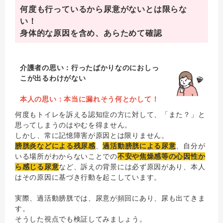
何度も行っているから尿意がないとは限らな
い！
身体的な原因を含め、あらためて確認
介護者の思い：行ったばかりなのにおしっ
こが出るわけがない
本人の思い：本当に漏れそう何とかして！
何度もトイレを訴える認知症の方に対して、「また？」と
思ってしまうのはやむを得ません。
しかし、常に記憶障害が原因とは限りません。
膀胱炎などによる残尿感
、
過活動膀胱による尿意
、自分が
いる場所がわからないことでの
不安や焦燥感等の心因性か
ら感じる尿意
など、訴えの背景には必ず原因があり、本人
はその原因に基づき行動を起こしています。
実際、過活動膀胱では、尿意が頻回にあり、尿も出てきま
す。
そうした視点でも検証してみましょう。