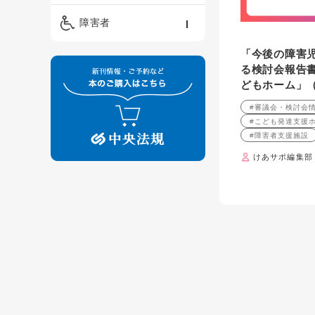
精神保健福祉士
ケアマネジメント・ソ
保育・教育／発達障害
障害者
ーシャルワーク
／子育て
介護福祉士
「今後の障害
看護
障害者支援・福祉
保育士
る検討会報告
どもホーム」
制度
#審議会・検討会
#こども発達支援
#障害者支援施設
けあサポ編集部