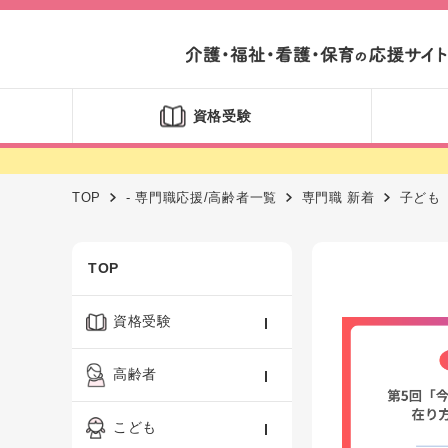
資格受験
TOP
- 専門職応援/高齢者一覧
専門職 新着
子ども
TOP
資格受験
ケアマネジャー
高齢者
社会福祉士
認知症ケア・介護技術
こども