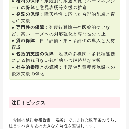
●
権利の保障
：永続的な家族関係（パーマネンシ
ー）の保障と意見表明等支援の推進
●
発達の保障
：障害特性に応じた合理的配慮と育
ちの支援
●
専門性の保障
：強度行動障害や医療的ケアな
ど、高いニーズへの対応強化と専門性の向上
●
質の保障
：自己評価・第三者評価の導入と人材
育成
●
包括的支援の保障
：地域の多機関・多職種連携
による切れ目ない包括的かつ継続的な支援
●
社会的養護との連携
：里親や児童養護施設への
後方支援の強化
注目トピックス
今回の検討会報告書（素案）で示された改革案のうち、
注目すべき今後の大きな方向性を整理します。