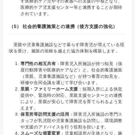
す医療的ケア児やその家族への支援の中核となり、
医療的ケア児支援センター等と連携することが期待
されています。
（5） 社会的養護施策との連携（後方支援の強化）
里親や児童養護施設などで暮らす障害児が増えている現
状を受け、施策の垣根を越えた協力体制を構築します。
専門性の相互共有
：障害児入所施設が持つ知見（強
度行動障害や医療的ケアなど）と、社会的養護施策
（里親、児童養護施設など）が持つ養育の知見を、
研修や合同会議を通じて学び合います。
里親・ファミリーホーム支援
：短期入所による休息
提供や、緊急時の対応、里親支援センターとの連携
により、里親が安心して障害児を育てられるよう支
えます。
保育所等訪問支援の活用
：障害児入所施設の専門ス
タッフが乳児院や児童養護施設を訪問し、環境調整
や支援のアドバイスを行う役割を担います。
スムーズな措置変更
：児童相談所が主体となり、施