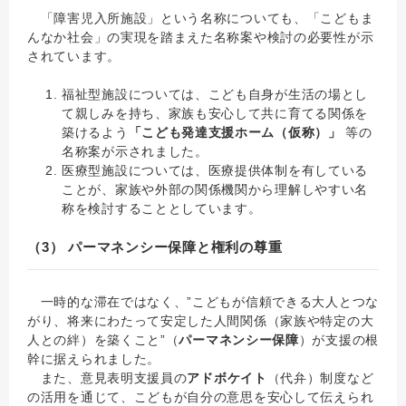
「障害児入所施設」という名称についても、「こどもま
んなか社会」の実現を踏まえた名称案や検討の必要性が示
されています。
福祉型施設については、こども自身が生活の場とし
て親しみを持ち、家族も安心して共に育てる関係を
築けるよう
「こども発達支援ホーム（仮称）」
等の
名称案が示されました。
医療型施設については、医療提供体制を有している
ことが、家族や外部の関係機関から理解しやすい名
称を検討することとしています。
（3） パーマネンシー保障と権利の尊重
一時的な滞在ではなく、”こどもが信頼できる大人とつな
がり、将来にわたって安定した人間関係（家族や特定の大
人との絆）を築くこと”（
パーマネンシー保障
）が支援の根
幹に据えられました。
また、意見表明支援員の
アドボケイト
（代弁）制度など
の活用を通じて、こどもが自分の意思を安心して伝えられ