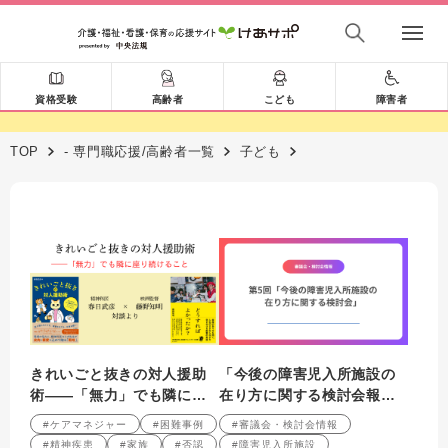
資格受験
高齢者
こども
障害者
TOP
- 専門職応援/高齢者一覧
子ども
きれいごと抜きの対人援助
「今後の障害児入所施設の
術――「無力」でも隣に座
在り方に関する検討会報告
り続けること 精神科医・
書」（案）について（「こ
#ケアマネジャー
#困難事例
#審議会・検討会情報
春日武彦×映画監督・藤野知
どもホーム」（仮称）の創
#精神疾患
#家族
#否認
#障害児入所施設