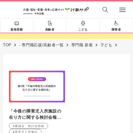
資格受験
高齢者
こども
障害者
TOP
- 専門職応援/高齢者一覧
専門職 新着
子ども
「今後の障害児入所施設の
在り方に関する検討会報告
書」（案）について（「こ
#審議会・検討会情報
どもホーム」（仮称）の創
#障害児入所施設