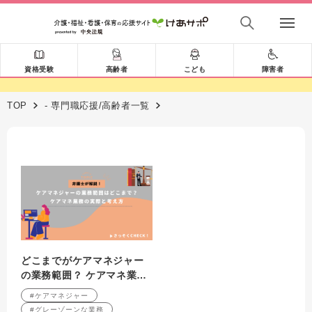
資格受験
高齢者
こども
障害者
TOP
- 専門職応援/高齢者一覧
どこまでがケアマネジャー
の業務範囲？ ケアマネ業務
の実際と考え方
#ケアマネジャー
#グレーゾーンな業務