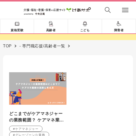
資格受験
高齢者
こども
障害者
TOP
- 専門職応援/高齢者一覧
どこまでがケアマネジャー
の業務範囲？ ケアマネ業務
の実際と考え方
#ケアマネジャー
#グレーゾーンな業務