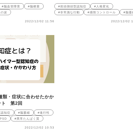
#脳血管障害
#脳梗塞
#前頭側頭型認知症
#人格変化
状の波
#非常識な行動
#感情コントロール
#脳萎
2022/12/02 11:56
2022/12/02 1
種類・症状に合わせたかか
ト 第2回
型認知症
#脳萎縮
#進行性
PSD
#異常たんぱく質
2022/12/02 10:53