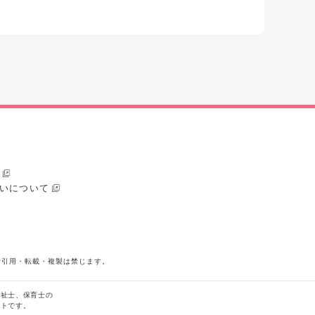
いについて
断引用・転載・複製は禁じます。
福祉士、保育士の
イトです。