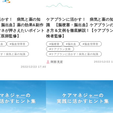
活かす！ 病気と薬の知
ケアプランに活かす！ 病気と薬の
・脳出血】薬の効果&副作
識 【脳梗塞・脳出血】ケアプラン
マネが押さえたいポイント
き方＆文例を徹底解説！【ケアプラ
【医師監修】
検者監修】
出血
#脳血管障害
#脳梗塞
#脳出血
#脳血管障害
#ケアプラン文例
かす！病気と薬の知識
#ケアプランに活かす！病気と薬の知識
阿部充宏
2022/12/22 1
2022/12/22 17:40