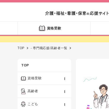
資格受験
TOP
- 専門職応援/高齢者一覧
TOP
資格受験
ケアマネジャー
高齢者
社会福祉士
認知症ケア・介護技術
こども