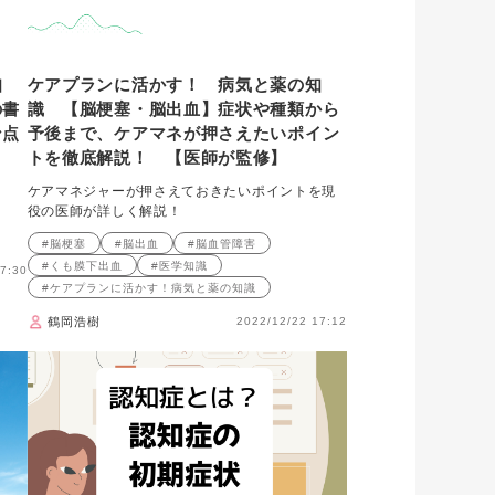
知
ケアプランに活かす！ 病気と薬の知
の書
識 【脳梗塞・脳出血】症状や種類から
ン点
予後まで、ケアマネが押さえたいポイン
トを徹底解説！ 【医師が監修】
ケアマネジャーが押さえておきたいポイントを現
役の医師が詳しく解説！
#脳梗塞
#脳出血
#脳血管障害
#くも膜下出血
#医学知識
7:30
#ケアプランに活かす！病気と薬の知識
鶴岡浩樹
2022/12/22 17:12