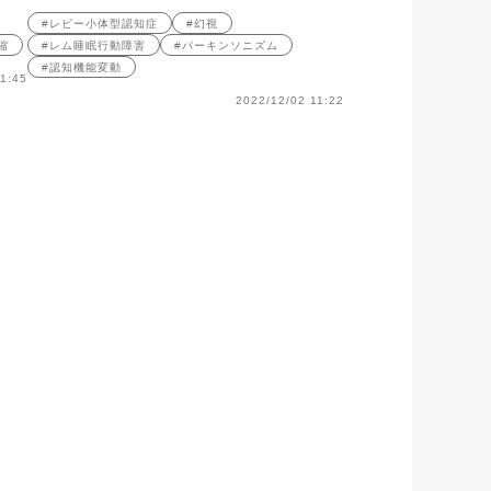
#レビー小体型認知症
#幻視
縮
#レム睡眠行動障害
#パーキンソニズム
#認知機能変動
1:45
2022/12/02 11:22