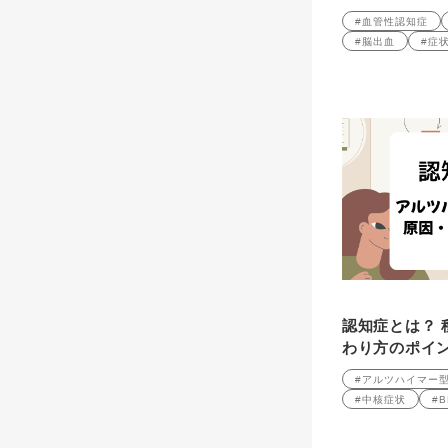
#血管性認知症
#脳出血
#症
認知症とは？ 
わり方のポイン
#アルツハイマー
#中核症状
#B