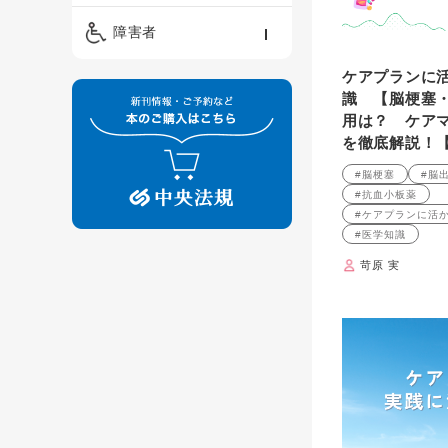
精神保健福祉士
ケアマネジメント・ソ
保育・教育／発達障害
障害者
ーシャルワーク
／子育て
介護福祉士
ケアプランに
看護
障害者支援・福祉
保育士
識 【脳梗塞
用は？ ケア
制度
を徹底解説！
#脳梗塞
#脳
#抗血小板薬
#ケアプランに活
#医学知識
苛原 実