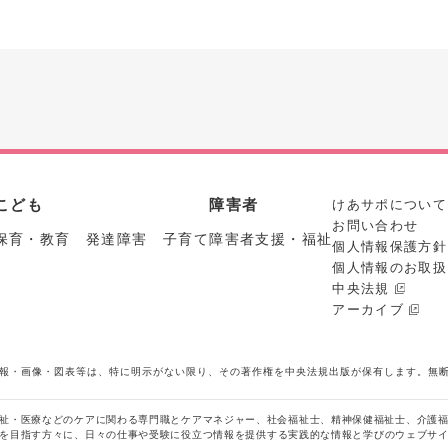
こども
障害者
けあサポについて
お問い合わせ
保育・教育 発達障害 子育て
障害者支援・福祉
個人情報保護方針
個人情報のお取扱
中央法規
アーカイブ
報・画像・図表等は、特に明示がない限り、その著作権を中央法規出版が保有します。無
祉・医療などのケアに関わる専門職とケアマネジャー、社会福祉士、精神保健福祉士、介護
を目指す方々に、日々の仕事や受験に役立つ情報を提供する実践的な情報と学びのウェブサ