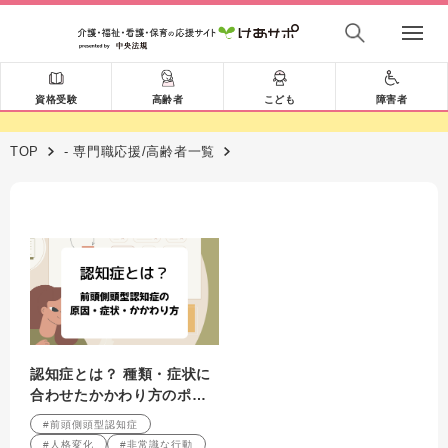
資格受験
高齢者
こども
障害者
TOP
- 専門職応援/高齢者一覧
認知症とは？ 種類・症状に
合わせたかかわり方のポイ
ント 第4回
#前頭側頭型認知症
#人格変化
#非常識な行動