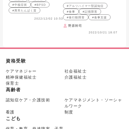
#中核症状
#BPSD
#アルツハイマー型認知症
#異常たんぱく質
#食事
#記憶障害
#食行動障害
#食事支援
2022/12/02 10:53
野原幹司
2022/10/21 18:07
資格受験
ケアマネジャー
社会福祉士
精神保健福祉士
介護福祉士
保育士
高齢者
認知症ケア・介護技術
ケアマネジメント・ソーシャ
ルワーク
看護
制度
こども
保育・教育 発達障害 子育