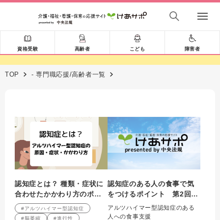
資格受験
高齢者
こども
障害者
TOP
- 専門職応援/高齢者一覧
認知症とは？ 種類・症状に
認知症のある人の食事で気
合わせたかかわり方のポイ
をつけるポイント 第2回
ント 第2回
アルツハイマー型認知症の
アルツハイマー型認知症のある
#アルツハイマー型認知症
ある人への食事支援
人への食事支援
#脳萎縮
#進行性