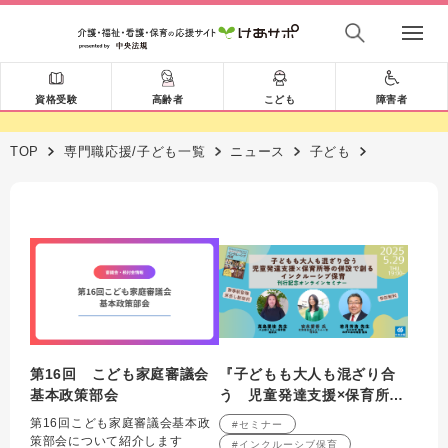
資格受験
高齢者
こども
障害者
TOP
専門職応援/子ども一覧
ニュース
子ども
第16回 こども家庭審議会
『子どもも大人も混ざり合
基本政策部会
う 児童発達支援×保育所等
の併設で創るインクルーシ
第16回こども家庭審議会基本政
#セミナー
ブ保育』刊行記念オンライ
策部会について紹介します
#インクルーシブ保育