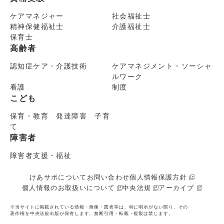
ケアマネジャー
社会福祉士
精神保健福祉士
介護福祉士
保育士
高齢者
認知症ケア・介護技術
ケアマネジメント・ソーシャ
ルワーク
看護
制度
こども
保育・教育 発達障害 子育
て
障害者
障害者支援・福祉
けあサポについて
お問い合わせ
個人情報保護方針
個人情報のお取扱いについて
中央法規
アーカイブ
※当サイトに掲載されている情報・画像・図表等は、特に明示がない限り、その
著作権を中央法規出版が保有します。無断引用・転載・複製は禁じます。