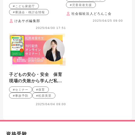
ンセミナー
#児童発達支援
#こども家庭庁
#審議会・検討会情報
社会福祉法人どろんこ会
けあサポ編集部
2025/04/25 09:00
2025/04/30 17:51
子どもの安心・安全 保育
現場の失敗から学んだ私た
ちの重要ポイント
#セミナー
#保育
#事故予防
#松原美里
2025/04/04 09:00
資格受験