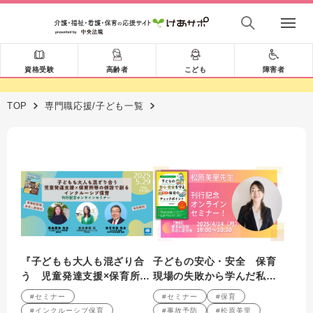
資格受験
高齢者
こども
障害者
TOP
専門職応援/子ども一覧
『子どもも大人も混ざり合
子どもの安心・安全 保育
う 児童発達支援×保育所等
現場の失敗から学んだ私た
の併設で創るインクルーシ
ちの重要ポイント
#セミナー
#セミナー
#保育
ブ保育』刊行記念オンライ
#インクルーシブ保育
#事故予防
#松原美里