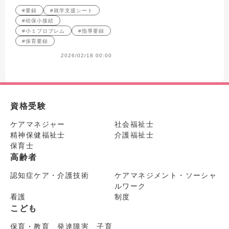
円滑につなぐための書き方のコ
#要録
#就学支援シート
ツを紹介します。
#幼保小接続
#小１プロブレム
#指導要録
#保育要録
2026/02/18 00:00
資格受験
ケアマネジャー
社会福祉士
精神保健福祉士
介護福祉士
保育士
高齢者
認知症ケア・介護技術
ケアマネジメント・ソーシャ
ルワーク
看護
制度
こども
保育・教育 発達障害 子育