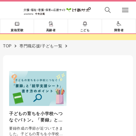
資格受験
高齢者
こども
障害者
TOP
専門職応援/子ども一覧
子どもの育ちを小学校へつ
なぐバトン。「要録」と
「就学支援シート」書き方
要録作成の季節が近づいてきま
のポイント
した。子どもの育ちを小学校へ