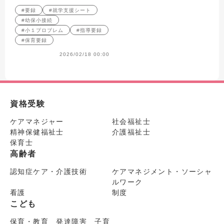
円滑につなぐための書き方のコ
#要録
#就学支援シート
ツを紹介します。
#幼保小接続
#小１プロブレム
#指導要録
#保育要録
2026/02/18 00:00
資格受験
ケアマネジャー
社会福祉士
精神保健福祉士
介護福祉士
保育士
高齢者
認知症ケア・介護技術
ケアマネジメント・ソーシャ
ルワーク
看護
制度
こども
保育・教育 発達障害 子育