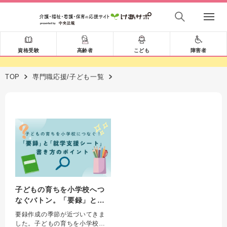
資格受験
高齢者
こども
障害者
TOP
専門職応援/子ども一覧
子どもの育ちを小学校へつ
なぐバトン。「要録」と
「就学支援シート」書き方
要録作成の季節が近づいてきま
のポイント
した。子どもの育ちを小学校へ