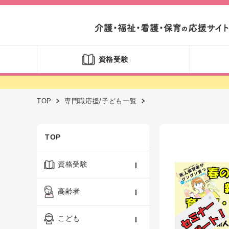
資格受験
TOP
専門職応援/子ども一覧
TOP
資格受験
ケアマネジャー
高齢者
社会福祉士
認知症ケア・介護技術
こども