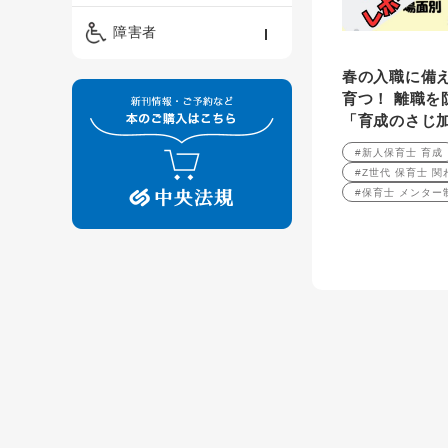
精神保健福祉士
ケアマネジメント・ソ
保育・教育／発達障害
障害者
ーシャルワーク
／子育て
介護福祉士
春の入職に備え
看護
障害者支援・福祉
保育士
育つ！ 離職を
「育成のさじ
制度
#新人保育士 育成
#Z世代 保育士 
#保育士 メンター