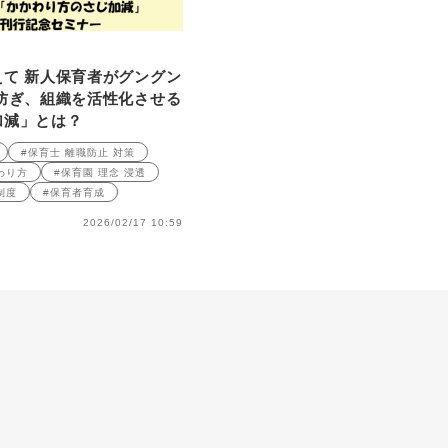
て 新人保育者がグングン
防ぎ、組織を活性化させる
加減」とは？
#保育士 離職防止 対策
関わり方
#保育園 理念 浸透
制度
#保育者育成
2026/02/17 10:59