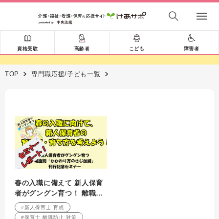
資格受験
高齢者
こども
障害者
TOP
専門職応援/子ども一覧
春の入職に備えて 新人保育
者がグングン育つ！ 離職を
防ぎ、組織を活性化させる
#新人保育士 育成
「育成のさじ加減」とは？
#保育士 離職防止 対策