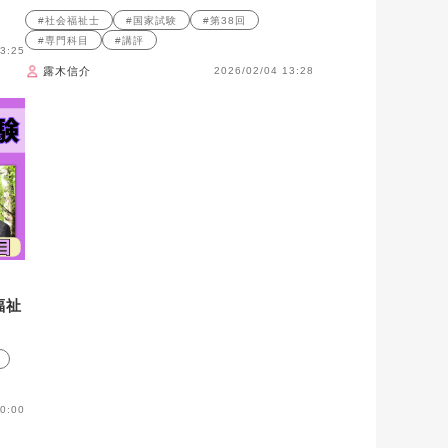
#社会福祉士
#国家試験
#第38回
#専門科目
#講評
3:25
露木信介
2026/02/04 13:28
福祉
0:00