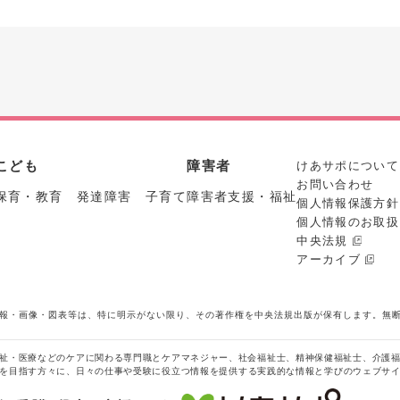
こども
障害者
けあサポについて
お問い合わせ
保育・教育 発達障害 子育て
障害者支援・福祉
個人情報保護方針
個人情報のお取扱
中央法規
アーカイブ
報・画像・図表等は、特に明示がない限り、その著作権を中央法規出版が保有します。無
祉・医療などのケアに関わる専門職とケアマネジャー、社会福祉士、精神保健福祉士、介護
を目指す方々に、日々の仕事や受験に役立つ情報を提供する実践的な情報と学びのウェブサ