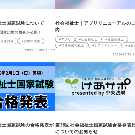
祉士国家試験について
社会福祉士｜アプリリニューアルの
内
士国家試験の概要が公開！
#アプリ
#社会福祉士
#介護福祉士
#国家試験
#試験の概要
#精神保健福祉士
#ケアマネジャー
#保育
2026/06/05 16:12
2026/05/11 0
祉士国家試験の合格発表が
第38回社会福祉士国家試験合格発表
！
についてのお知らせ