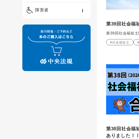
精神保健福祉士
ケアマネジメント・ソ
保育・教育／発達障害
障害者
ーシャルワーク
／子育て
介護福祉士
第39回社会福
看護
障害者支援・福祉
保育士
第39回社会福祉
制度
#社会福祉士
第38回社会福
ありました！