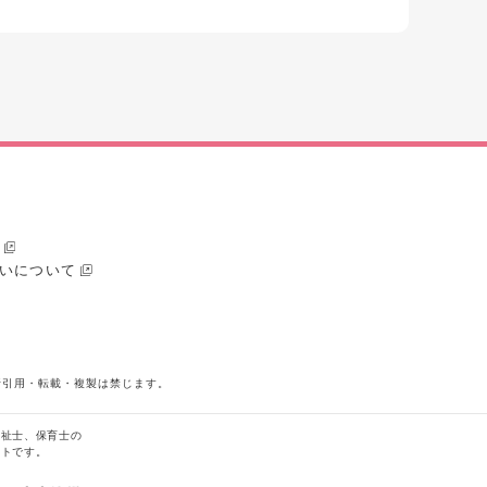
いについて
断引用・転載・複製は禁じます。
福祉士、保育士の
イトです。