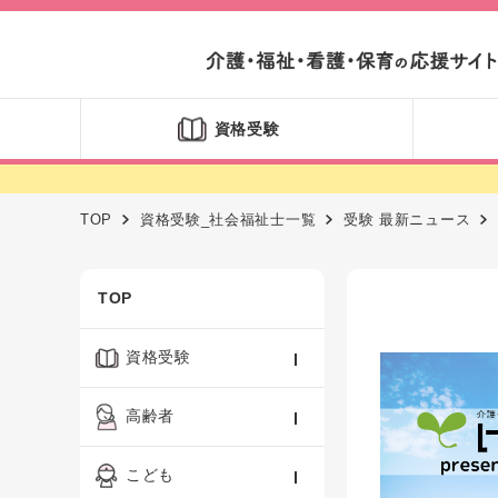
資格受験
TOP
資格受験_社会福祉士一覧
受験 最新ニュース
TOP
資格受験
ケアマネジャー
高齢者
社会福祉士
認知症ケア・介護技術
こども