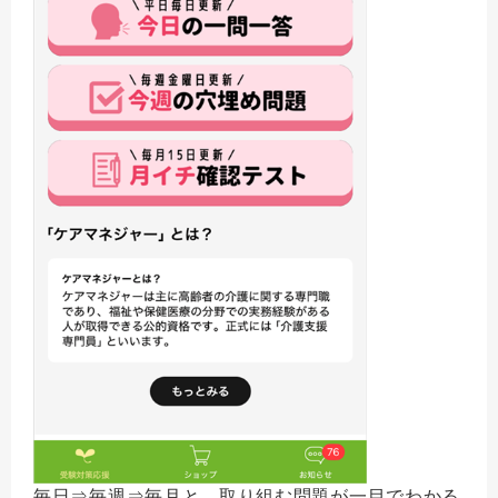
毎日⇒毎週⇒毎月と、取り組む問題が一目でわかる