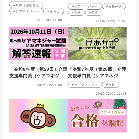
ンタビュー
#精神保健福祉士
#ケアマネジャー
#合格体験
#ケアマネジャー
#保育士
#合格
#受験
2026/05/11 00:00
2026/02/26 00:00
「令和8年度（第29回）介護
「令和7年度（第28回）介護
支援専門員（ケアマネジャ
支援専門員（ケアマネジャ
ー）実務研修受講試験」解
ー）実務研修受講試験」実
2026/02/01 00:00
#ケアマネジャー
#合格
答速報のお知らせ
施状況について発表されま
2026/01/05 11:43
した