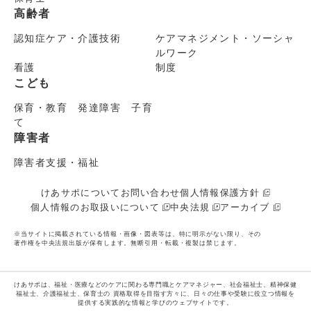
高齢者
認知症ケア・介護技術
ケアマネジメント・ソーシャ
ルワーク
看護
制度
こども
保育・教育 発達障害 子育
て
障害者
障害者支援・福祉
けあサポについて
お問い合わせ
個人情報保護方針
個人情報のお取扱いについて
中央法規
アーカイブ
※当サイトに掲載されている情報・画像・図表等は、特に明示がない限り、その
著作権を中央法規出版が保有します。無断引用・転載・複製は禁じます。
けあサポは、福祉・医療などのケアに関わる専門職とケアマネジャー、社会福祉士、精神保健
福祉士、介護福祉士、保育士の
資格取得を目指す方々に、日々の仕事や受験に役立つ情報を
提供する実践的な情報と学びのウェブサイトです。