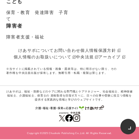
こども
保育・教育 発達障害 子育
て
障害者
障害者支援・福祉
けあサポについて
お問い合わせ
個人情報保護方針
個人情報のお取扱いについて
中央法規
アーカイブ
※当サイトに掲載されている情報・画像・図表等は、特に明示がない限り、その
著作権を中央法規出版が保有します。無断引用・転載・複製は禁じます。
けあサポは、福祉・医療などのケアに関わる専門職とケアマネジャー、社会福祉士、精神保健
福祉士、介護福祉士、保育士の
資格取得を目指す方々に、日々の仕事や受験に役立つ情報を
提供する実践的な情報と学びのウェブサイトです。
Copyright ©2025 Chuohoki Publishing Co.,Ltd. All Rights Reserved.