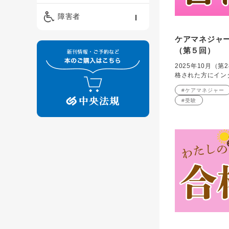
精神保健福祉士
ケアマネジメント・ソ
保育・教育／発達障害
障害者
ーシャルワーク
／子育て
介護福祉士
ケアマネジャ
看護
障害者支援・福祉
保育士
（第５回）
制度
2025年10月（
格された方にイン
#ケアマネジャー
#受験