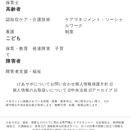
保育士
高齢者
認知症ケア・介護技術
ケアマネジメント・ソーシャ
ルワーク
看護
制度
こども
保育・教育 発達障害 子育
て
障害者
障害者支援・福祉
けあサポについて
お問い合わせ
個人情報保護方針
個人情報のお取扱いについて
中央法規
アーカイブ
※当サイトに掲載されている情報・画像・図表等は、特に明示がない限り、その
著作権を中央法規出版が保有します。無断引用・転載・複製は禁じます。
けあサポは、福祉・医療などのケアに関わる専門職とケアマネジャー、社会福祉士、精神保健
福祉士、介護福祉士、保育士の
資格取得を目指す方々に、日々の仕事や受験に役立つ情報を
提供する実践的な情報と学びのウェブサイトです。