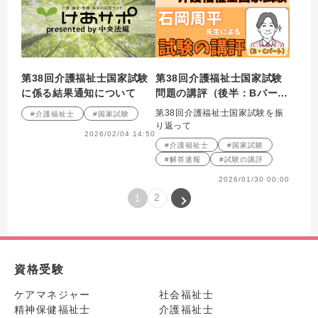
第38回介護福祉士国家試験
第38回介護福祉士国家試験
に係る結果通知について
問題の講評（後半：Bパー
ト・Cパート）～パート合格
第38回介護福祉士国家試験を振
#介護福祉士
#国家試験
がスタートしました
り返って
2026/02/04 14:50
#介護福祉士
#国家試験
#解答速報
#試験の講評
2026/01/30 00:00
2
1
資格受験
ケアマネジャー
社会福祉士
精神保健福祉士
介護福祉士