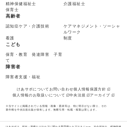
精神保健福祉士
介護福祉士
保育士
高齢者
認知症ケア・介護技術
ケアマネジメント・ソーシャ
ルワーク
看護
制度
こども
保育・教育 発達障害 子育
て
障害者
障害者支援・福祉
けあサポについて
お問い合わせ
個人情報保護方針
個人情報のお取扱いについて
中央法規
アーカイブ
※当サイトに掲載されている情報・画像・図表等は、特に明示がない限り、その
著作権を中央法規出版が保有します。無断引用・転載・複製は禁じます。
けあサポは、福祉・医療などのケアに関わる専門職とケアマネジャー、社会福祉士、精神保健