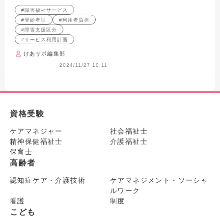
説！
からお金の話までまるっと解
#障害福祉サービス
説！
#受給者証
#利用者負担
#障害支援区分
#サービス利用計画
けあサポ編集部
2024/11/27 10:11
資格受験
ケアマネジャー
社会福祉士
精神保健福祉士
介護福祉士
保育士
高齢者
認知症ケア・介護技術
ケアマネジメント・ソーシャ
ルワーク
看護
制度
こども