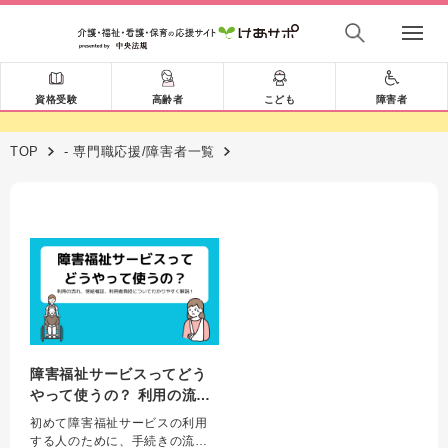
資格受験
高齢者
こども
障害者
TOP
- 専門職応援/障害者一覧
障害福祉サービスってどう
やって使うの？ 利用の流
れ、受給者証、利用者負担
初めて障害福祉サービスの利用
についてわかりやすく解
する人のために、手続きの流れ