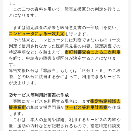
す。
この二つの資料を用いて、障害支援区分の判定を行うこ
とになります。
まずは認定調査の結果と医師意見書の一部項目を使い、
コンピュータによる一次判定
を行います。
その結果と、コンピュータには判断できないもの（一次
判定で使用されなかった医師意見書の内容、認定調査での
特記事項など）を踏まえて、
市町村審査会による二次判定
を経て、申請者の障害支援区分が決定することになりま
す。
障害支援区分は「非該当」もしくは「区分１～６」の７段
階。どの区分に該当するかによって、利用できるサービス
が決まります。
②サービス等利用計画案の作成
実際にサービスを利用する場合は、まず
指定特定相談支
援事業所
の相談支援専門員が
サービス等利用計画案
を作成
します。
これは、本人の意向や課題、利用するサービスの内容や
量、援助の方針などが記載されるもので、指定特定相談支