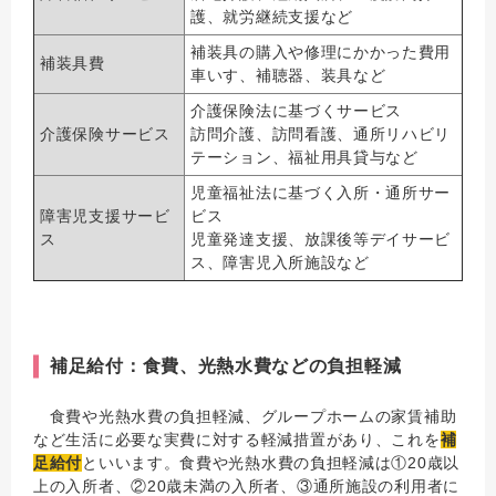
護、就労継続支援など
補装具の購入や修理にかかった費用
補装具費
車いす、補聴器、装具など
介護保険法に基づくサービス
介護保険サービス
訪問介護、訪問看護、通所リハビリ
テーション、福祉用具貸与など
児童福祉法に基づく入所・通所サー
障害児支援サービ
ビス
ス
児童発達支援、放課後等デイサービ
ス、障害児入所施設など
補足給付：食費、光熱水費などの負担軽減
食費や光熱水費の負担軽減、グループホームの家賃補助
など生活に必要な実費に対する軽減措置があり、これを
補
足給付
といいます。食費や光熱水費の負担軽減は①20歳以
上の入所者、②20歳未満の入所者、③通所施設の利用者に