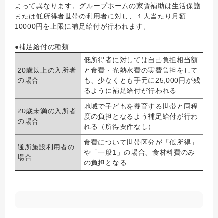
よって異なります。グループホームの家賃補助は生活保護
または低所得者世帯の利用者に対し、１人当たり月額
10000円を上限に補足給付が行われます。
●補足給付の種類
低所得者に対しては自己負担相当額
20歳以上の入所者
と食費・光熱水費の実費負担をして
の場合
も、少なくとも手元に25,000円が残
るように補足給付が行われる
地域で子どもを養育する世帯と同程
20歳未満の入所者
度の負担となるよう補足給付が行わ
の場合
れる（所得要件なし）
食費について世帯区分が「低所得」
通所施設利用者の
や「一般1」の場合、食材料費のみ
場合
の負担となる