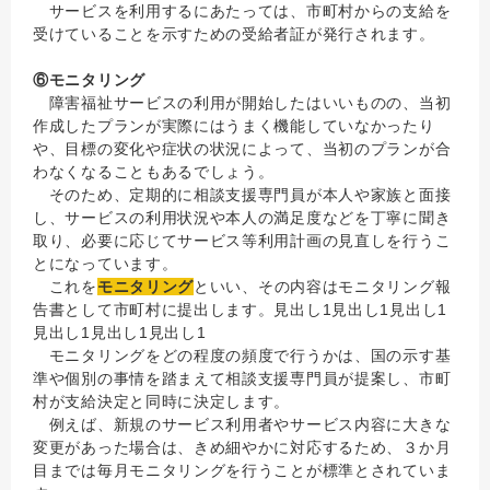
サービスを利用するにあたっては、市町村からの支給を
受けていることを示すための受給者証が発行されます。
⑥モニタリング
障害福祉サービスの利用が開始したはいいものの、当初
作成したプランが実際にはうまく機能していなかったり
や、目標の変化や症状の状況によって、当初のプランが合
わなくなることもあるでしょう。
そのため、定期的に相談支援専門員が本人や家族と面接
し、サービスの利用状況や本人の満足度などを丁寧に聞き
取り、必要に応じてサービス等利用計画の見直しを行うこ
とになっています。
これを
モニタリング
といい、その内容はモニタリング報
告書として市町村に提出します。見出し1見出し1見出し1
見出し1見出し1見出し1
モニタリングをどの程度の頻度で行うかは、国の示す基
準や個別の事情を踏まえて相談支援専門員が提案し、市町
村が支給決定と同時に決定します。
例えば、新規のサービス利用者やサービス内容に大きな
変更があった場合は、きめ細やかに対応するため、３か月
目までは毎月モニタリングを行うことが標準とされていま