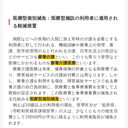
医療型個別減免：医療型施設の利用者に適用され
る軽減措置
病院などへの長期の入院に加え常時の介護を必要とする
利用者に対して行われる、機能訓練や療養上の管理、看
護、医学的管理のもと行われる介護、日常生活上の世話な
どのサービスを
療養介護
といい、このうち胃ろう管理など
医療にかかわるものを
療養介護医療
といいます。
療養介護医療は本来、健康保険の対象となる医療費であ
り、障害福祉サービスの介護給付費とは異なります。しか
し、療養介護を利用する場合、障害福祉サービスである療
養介護の自己負担額に、医療費と食事療養費を合算して上
限額が設定されます。この医療費と食事療養費が減免され
る仕組みを
医療型個別減免
といいます。
例えば20歳以上の利用者の場合、世帯区分が「低所得」
（市町村民税非課税世帯）の人は、少なくともその他生活
費として25000円が手元に残るように利用者負担が減免さ
れます。