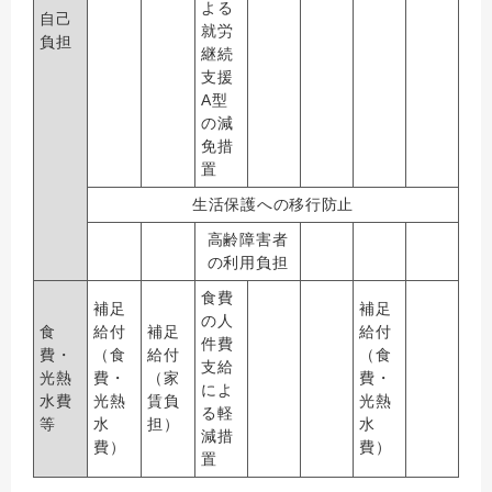
よる
自己
就労
負担
継続
支援
A型
の減
免措
置
生活保護への移行防止
高齢障害者
の利用負担
食費
補足
補足
の人
食
給付
補足
給付
件費
費・
（食
給付
（食
支給
光熱
費・
（家
費・
によ
水費
光熱
賃負
光熱
る軽
等
水
担）
水
減措
費）
費）
置