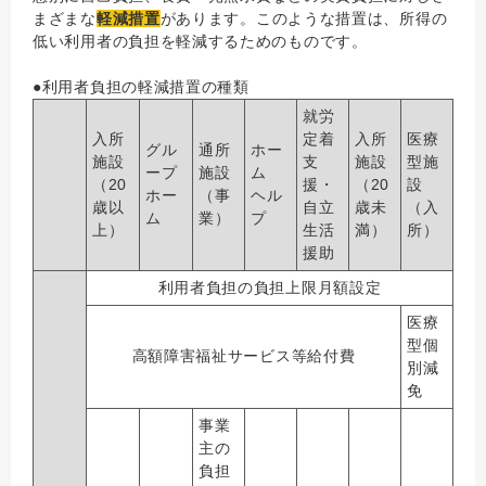
まざまな
軽減措置
があります。このような措置は、所得の
低い利用者の負担を軽減するためのものです。
●利用者負担の軽減措置の種類
就労
入所
定着
入所
医療
グル
通所
ホー
施設
支
施設
型施
ープ
施設
ム
（20
援・
（20
設
ホー
（事
ヘル
歳以
自立
歳未
（入
ム
業）
プ
上）
生活
満）
所）
援助
利用者負担の負担上限月額設定
医療
型個
高額障害福祉サービス等給付費
別減
免
事業
主の
負担