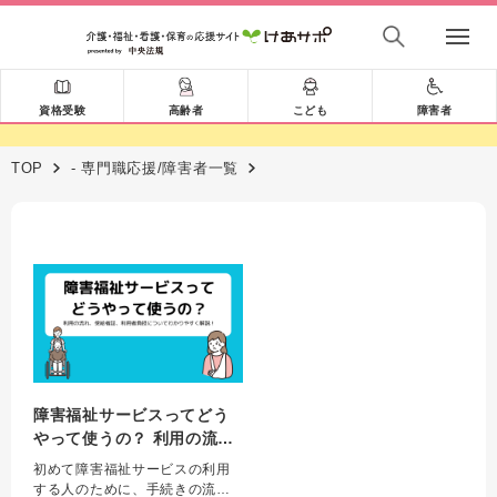
資格受験
高齢者
こども
障害者
TOP
- 専門職応援/障害者一覧
障害福祉サービスってどう
やって使うの？ 利用の流
れ、受給者証、利用者負担
初めて障害福祉サービスの利用
についてわかりやすく解
する人のために、手続きの流れ