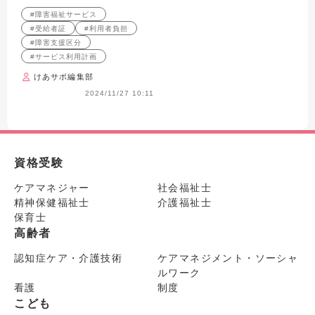
説！
からお金の話までまるっと解
#障害福祉サービス
説！
#受給者証
#利用者負担
#障害支援区分
#サービス利用計画
けあサポ編集部
2024/11/27 10:11
資格受験
ケアマネジャー
社会福祉士
精神保健福祉士
介護福祉士
保育士
高齢者
認知症ケア・介護技術
ケアマネジメント・ソーシャ
ルワーク
看護
制度
こども