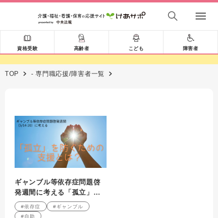
資格受験
高齢者
こども
障害者
TOP
- 専門職応援/障害者一覧
ギャンブル等依存症問題啓
発週間に考える「孤立」を
防ぐための支援
#依存症
#ギャンブル
#自助