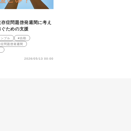
依存症問題啓発週間に考え
防ぐための支援
ャンブル
#自助
存症問題啓発週間
ノ
2026/05/13 00:00