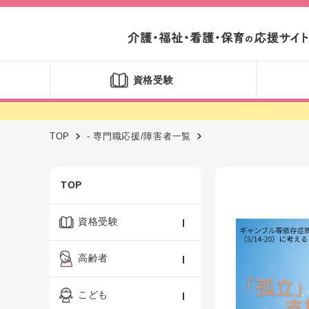
資格受験
TOP
- 専門職応援/障害者一覧
TOP
資格受験
ケアマネジャー
高齢者
社会福祉士
認知症ケア・介護技術
こども