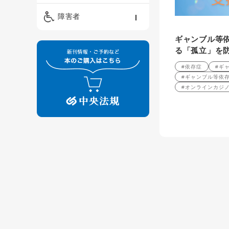
精神保健福祉士
ケアマネジメント・ソ
保育・教育／発達障害
障害者
ーシャルワーク
／子育て
介護福祉士
ギャンブル等
看護
障害者支援・福祉
保育士
る「孤立」を
制度
#依存症
#ギ
#ギャンブル等依
#オンラインカジ