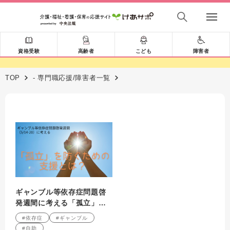
資格受験
高齢者
こども
障害者
TOP
- 専門職応援/障害者一覧
ギャンブル等依存症問題啓
発週間に考える「孤立」を
防ぐための支援
#依存症
#ギャンブル
#自助