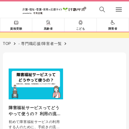
資格受験
高齢者
こども
障害者
TOP
- 専門職応援/障害者一覧
障害福祉サービスってどう
やって使うの？ 利用の流
れ、受給者証、利用者負担
初めて障害福祉サービスの利用
についてわかりやすく解
する人のために、手続きの流れ