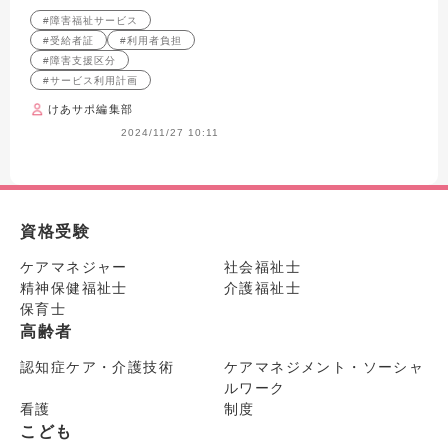
説！
からお金の話までまるっと解
#障害福祉サービス
説！
#受給者証
#利用者負担
#障害支援区分
#サービス利用計画
けあサポ編集部
2024/11/27 10:11
資格受験
ケアマネジャー
社会福祉士
精神保健福祉士
介護福祉士
保育士
高齢者
認知症ケア・介護技術
ケアマネジメント・ソーシャ
ルワーク
看護
制度
こども