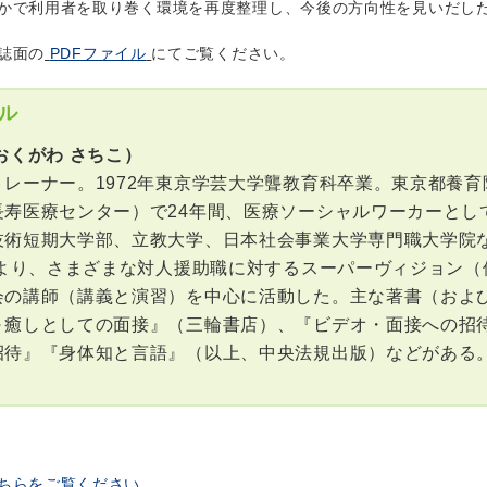
で利用者を取り巻く環境を再度整理し、今後の方向性を見いだし
誌面の
PDFファイル
にてご覧ください。
ル
おくがわ さちこ）
トレーナー。1972年東京学芸大学聾教育科卒業。東京都養
長寿医療センター）で24年間、医療ソーシャルワーカーとし
技術短期大学部、立教大学、日本社会事業大学専門職大学院
7年より、さまざまな対人援助職に対するスーパーヴィジョン
会の講師（講義と演習）を中心に活動した。主な著書（およ
～癒しとしての面接』（三輪書店）、『ビデオ・面接への招
待』『身体知と言語』（以上、中央法規出版）などがある。 
ちらをご覧ください。