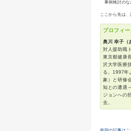
事例検討のなか
ここから先は、
プロフィー
奥川 幸子（
対人援助職
東京都健康
沢大学医療
る。199
象）と研修
知との遭遇
ジョンへの招
去。
前回の記事はこ