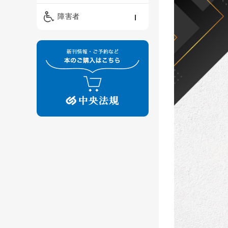
精神保健福祉士
ケアマネジメント・ソ
保育・教育／発達障害
障害者
ーシャルワーク
／子育て
介護福祉士
看護
障害者支援・福祉
保育士
制度