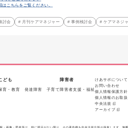
4回はこちらをご覧ください。
検討会
# 月刊ケアマネジャー
# 事例検討会
# ケアマネジ
こども
障害者
けあサポについて
お問い合わせ
保育・教育 発達障害 子育て
障害者支援・福祉
個人情報保護方針
個人情報のお取扱
中央法規
アーカイブ
報・画像・図表等は、特に明示がない限り、その著作権を中央法規出版が保有します。無