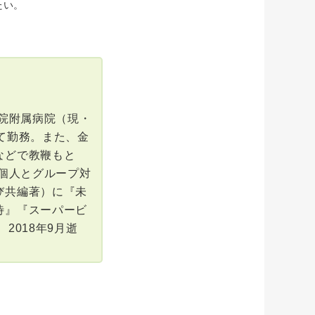
たい。
育院附属病院（現・
て勤務。また、金
などで教鞭もと
（個人とグループ対
び共編著）に『未
待』『スーパービ
2018年9月逝