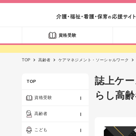
資格受験
TOP
高齢者
ケアマネジメント・ソーシャルワーク
誌上ケー
TOP
らし高齢
資格受験
ケアマネジャー
高齢者
社会福祉士
認知症ケア・介護技術
こども