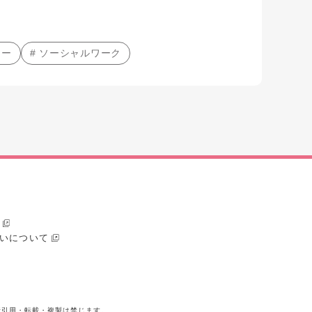
ャー
# ソーシャルワーク
いについて
断引用・転載・複製は禁じます。