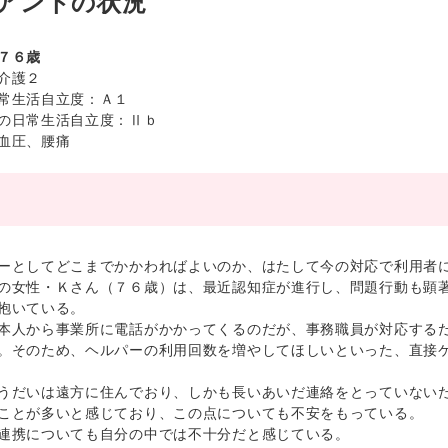
アントの状況
７６歳
介護２
常生活自立度：Ａ１
の日常生活自立度：Ⅱｂ
血圧、腰痛
としてどこまでかかわればよいのか、はたして今の対応で利用者に
女性・Ｋさん（７６歳）は、最近認知症が進行し、問題行動も顕著
抱いている。
人から事業所に電話がかかってくるのだが、事務職員が対応するだ
。そのため、ヘルパーの利用回数を増やしてほしいといった、直接
だいは遠方に住んでおり、しかも長いあいだ連絡をとっていないた
ことが多いと感じており、この点についても不安をもっている。
連携についても自分の中では不十分だと感じている。