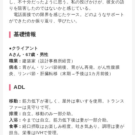
し、不十分だったように思う。私の投げかけが、彼女の語
りを阻害したのではないかと感じている。
電話面接での限界を感じたケース。どのようなサポート
ができたのか振り返り、学びたい。
基礎情報
●
クライアント
Aさん・67歳・男性
職業：
建築家（設計事務所経営）
病名：
胃がん・リンパ節術後、胃がん再発。がん性腹膜
炎、リンパ節・肝臓転移（末期→予後は1カ月前後）
ADL
移動：
筋力低下が著しく、屋外は車いすを使用。トランス
ファーは見守りで可。
排泄：
自立。移動のみ一部介助。
入浴：
今までは自立。筋力低下後は妻が一部介助。
食事：
経口摂取はお楽しみ程度。吐き気あり。調理は妻が
担当。栄養はIVHで管理。