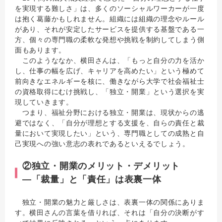
を実現する難しさ」は、多くのソーシャルワーカーが一度
は抱く葛藤かもしれません。組織には組織の理念やルール
があり、それが安定したサービスを提供する基盤である一
方、個々の専門職の柔軟な発想や挑戦を制約してしまう側
面もあります。
このようななか、横田さんは、「もっと自分の力を活か
し、仕事の幅を広げ、キャリアを高めたい」という極めて
前向きなエネルギーを核に、働きながら大学で社会福祉士
の資格取得にむけ挑戦し、「独立・開業」という選択を実
現していきます。
つまり、福祉分野における独立・開業は、現状からの逃
避ではなく、「自分が理想とする支援を、自らの責任と裁
量において実現したい」という、専門職としての成熟と自
己実現への強い意志の表れであるといえるでしょう。
②独立・開業のメリット・デメリット
―「裁量」と「責任」は表裏一体
独立・開業の魅力と厳しさは、表裏一体の関係にありま
す。横田さんの言葉を借りれば、それは「自分の決断がす