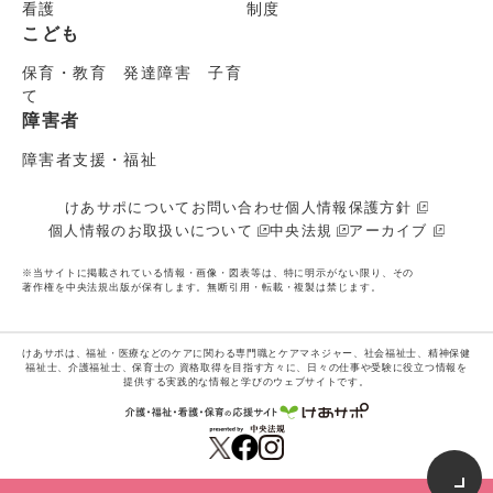
看護
制度
こども
保育・教育 発達障害 子育
て
障害者
障害者支援・福祉
けあサポについて
お問い合わせ
個人情報保護方針
個人情報のお取扱いについて
中央法規
アーカイブ
※当サイトに掲載されている情報・画像・図表等は、特に明示がない限り、その
著作権を中央法規出版が保有します。無断引用・転載・複製は禁じます。
けあサポは、福祉・医療などのケアに関わる専門職とケアマネジャー、社会福祉士、精神保健
福祉士、介護福祉士、保育士の
資格取得を目指す方々に、日々の仕事や受験に役立つ情報を
提供する実践的な情報と学びのウェブサイトです。