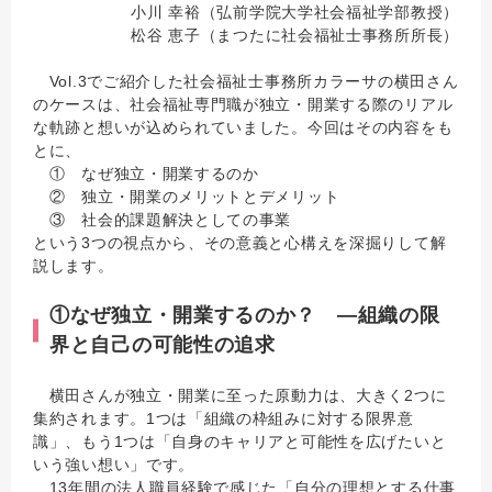
小川 幸裕（弘前学院大学社会福祉学部教授）
松谷 恵子（まつたに社会福祉士事務所所長）
Vol.3でご紹介した社会福祉士事務所カラーサの横田さん
のケースは、社会福祉専門職が独立・開業する際のリアル
な軌跡と想いが込められていました。今回はその内容をも
とに、
① なぜ独立・開業するのか
② 独立・開業のメリットとデメリット
③ 社会的課題解決としての事業
という3つの視点から、その意義と心構えを深掘りして解
説します。
①なぜ独立・開業するのか？ ―組織の限
界と自己の可能性の追求
横田さんが独立・開業に至った原動力は、大きく2つに
集約されます。1つは「組織の枠組みに対する限界意
識」、もう1つは「自身のキャリアと可能性を広げたいと
いう強い想い」です。
13年間の法人職員経験で感じた「自分の理想とする仕事