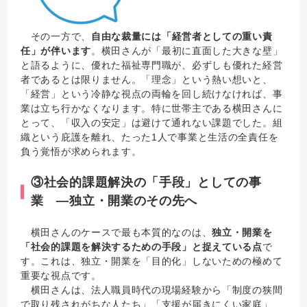
その一方で、
自由な裁量には「経営者としての重い責
任」が伴います
。横田さんが「最初に直面した大きな壁」
と語るように、優れた福祉専門職が、必ずしも優れた経営
者であるとは限りません。「理念」という熱い想いと、
「経営」という冷静な視点の両輪を回し続けなければ、事
業は立ち行かなくなります。特に世帯主である横田さんに
とって、「収入の安定」は避けて通れない課題でした。組
織という庇護を離れ、たった1人で事業と生活の全責任を
負う覚悟が求められます。
③社会的課題解決の「手段」としての事
業 ―独立・開業のその先へ
横田さんのケースで最も本質的なのは、
独立・開業を
「社会的課題を解決するための手段」と捉えている点
で
す。これは、独立・開業を「目的化」しないための極めて
重要な視点です。
横田さんは、法人職員時代の現場経験から「制度の狭間
で取り残されがちな人たち」「支援が届きにくい家庭」