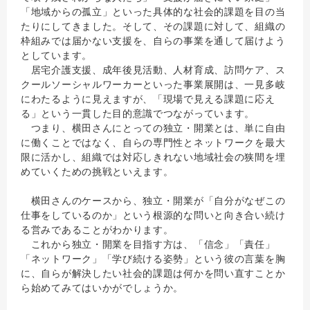
「地域からの孤立」といった具体的な社会的課題を目の当
たりにしてきました。そして、その課題に対して、組織の
枠組みでは届かない支援を、自らの事業を通して届けよう
としています。
居宅介護支援、成年後見活動、人材育成、訪問ケア、ス
クールソーシャルワーカーといった事業展開は、一見多岐
にわたるように見えますが、「現場で見える課題に応え
る」という一貫した目的意識でつながっています。
つまり、横田さんにとっての独立・開業とは、単に自由
に働くことではなく、自らの専門性とネットワークを最大
限に活かし、組織では対応しきれない地域社会の狭間を埋
めていくための挑戦といえます。
横田さんのケースから、独立・開業が「自分がなぜこの
仕事をしているのか」という根源的な問いと向き合い続け
る営みであることがわかります。
これから独立・開業を目指す方は、「信念」「責任」
「ネットワーク」「学び続ける姿勢」という彼の言葉を胸
に、自らが解決したい社会的課題は何かを問い直すことか
ら始めてみてはいかがでしょうか。