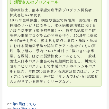
川畑智さんのプロフィール
理学療法士、熊本県認知症予防プログラム開発者、
株式会社Re学代表
1979年宮崎県生。病院や施設で急性期・回復期・維
持期のリハビリに従事し、水俣病被害地域における
介護予防事業（環境省事業）や、熊本県認知症予防
モデル事業プログラムの開発を行う。2015年に株式
会社Re学を設立。熊本県を拠点に病院・施設・地域
における認知症予防や認知症ケア・地域づくりの実
践に取り組み、県内9つの市町村で「脳いきいき事
業」を展開。ほかに脳活性化ツールとして、一般社
団法人日本パズル協会の特別顧問に就任し、川畑式
頭リハビリパズルとして木製パズルやペンシルパズ
ルも販売。年間200回を超える講演活動のほか、メデ
ィアにも多数出演。著作に『マンガでわかる! 認知症
の人が見ている世界』シリーズなど。
👉
第9回はこちら
👉
第11回はこちら