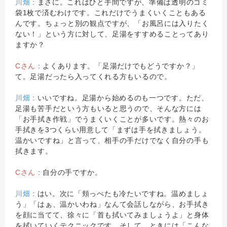
川畑
: まさに。これはひと手間ですが、準備は透明のゴミ
袋1枚で済むわけです。これだけでうまくいくこともある
んです。ちょっと別の観点ですが、「お風呂には入りたく
ない！」という方に対して、足湯をすすめることってあり
ますか？
Cさん
: よくあります。「足湯だけでもどうですか？」
て。足湯だったら入ってくれる方もいるので。
川畑
: いいですね。足湯から始めるのも一つです。ただ、
足湯も苦手だという方もいると思うので、そんな方には
「お手拭き作戦」でうまくいくことが多いです。熱々のお
手拭きを3つくらい用意して「まずは手を拭きましょう。
温かいですね」と言って、相手の手だけでなく自分の手も
拭きます。
Cさん
: 自分の手ですか。
川畑
: はい。次に「頬っぺたも冷たいですね。温めましょ
う」「はぁ、温かいわね」なんて会話しながら、お手拭き
を顔に当てて、徐々に「首も拭いてみましょうよ」と身体
を拭いていくテクニックです。そして、ときには「こんな