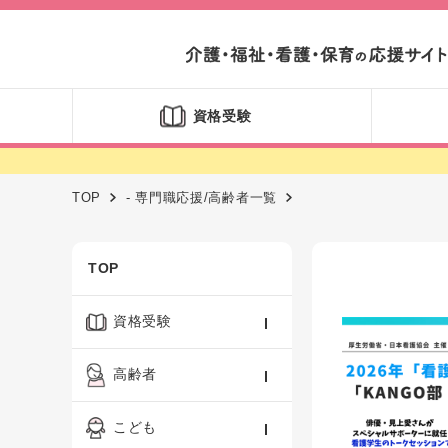
資格受験
TOP
- 専門職応援/高齢者一覧
TOP
資格受験
ケアマネジャー
高齢者
社会福祉士
認知症ケア・介護技術
こども