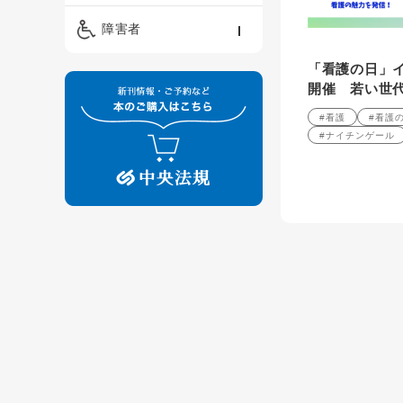
精神保健福祉士
ケアマネジメント・ソ
保育・教育／発達障害
障害者
ーシャルワーク
／子育て
介護福祉士
「看護の日」イ
看護
障害者支援・福祉
保育士
開催 若い世
制度
#看護
#看護
#ナイチンゲール