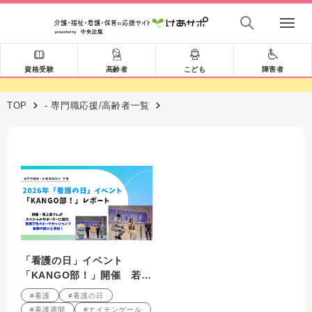
資格受験
高齢者
こども
障害者
TOP
- 専門職応援/高齢者一覧
「看護の日」イベント
「KANGO部！」開催 若い
世代へ看護の魅力を発信
#看護
#看護の日
#看護週間
#ナイチンゲール