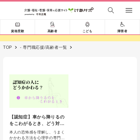
資格受験
高齢者
こども
障害者
TOP
- 専門職応援/高齢者一覧
【認知症】車から降りるの
をこわがるとき、どう対応
する？
本人の恐怖感を理解し、うまく
かかわる方法を心理学の専門家