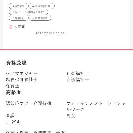
が解説
#認知症
#視空間認知
#レビー小体型認知症
#恐怖感
#居住環境
大庭輝
2025/07/22 09:00
資格受験
ケアマネジャー
社会福祉士
精神保健福祉士
介護福祉士
保育士
高齢者
認知症ケア・介護技術
ケアマネジメント・ソーシャ
ルワーク
看護
制度
こども
保育・教育 発達障害 子育