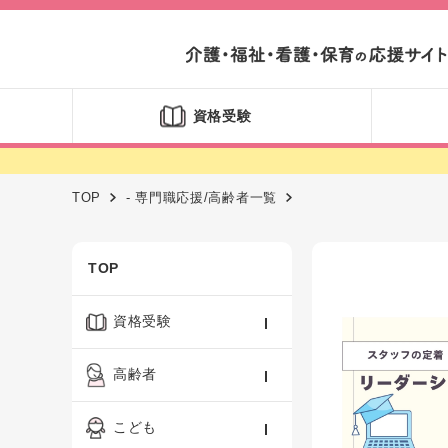
資格受験
TOP
- 専門職応援/高齢者一覧
TOP
資格受験
ケアマネジャー
高齢者
社会福祉士
認知症ケア・介護技術
こども