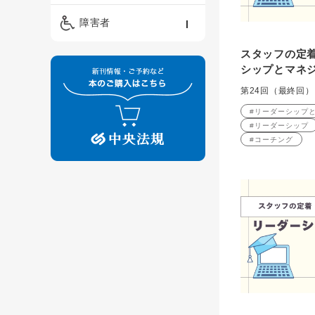
精神保健福祉士
ケアマネジメント・ソ
保育・教育／発達障害
障害者
ーシャルワーク
／子育て
介護福祉士
スタッフの定着
看護
障害者支援・福祉
保育士
シップとマネジ
制度
第24回（最終回
#リーダーシップ
#リーダーシップ
#コーチング