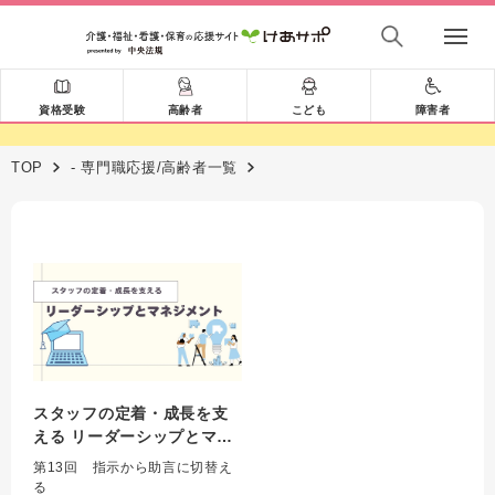
資格受験
高齢者
こども
障害者
TOP
- 専門職応援/高齢者一覧
スタッフの定着・成長を支
える リーダーシップとマネ
ジメント 第13回
第13回 指示から助言に切替え
る