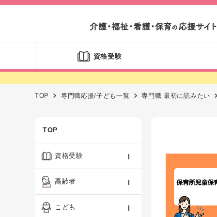
資格受験
TOP
専門職応援/子ども一覧
専門職 最初に読みたい
TOP
資格受験
ケアマネジャー
高齢者
社会福祉士
認知症ケア・介護技術
こども