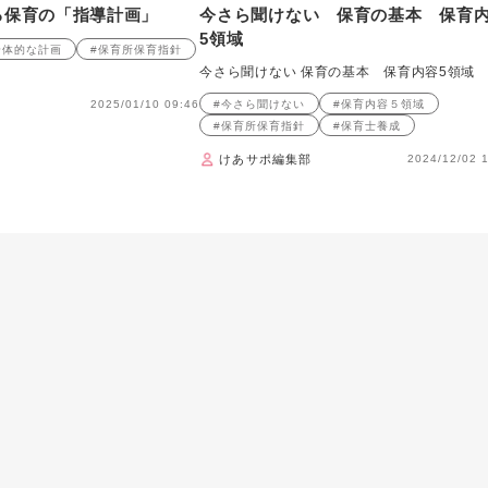
る保育の「指導計画」
今さら聞けない 保育の基本 保育
5領域
全体的な計画
#保育所保育指針
今さら聞けない 保育の基本 保育内容5領域
2025/01/10 09:46
#今さら聞けない
#保育内容５領域
#保育所保育指針
#保育士養成
けあサポ編集部
2024/12/02 1