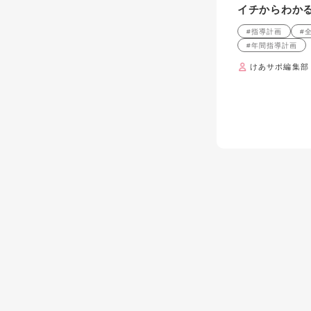
イチからわか
#指導計画
#
#年間指導計画
けあサポ編集部