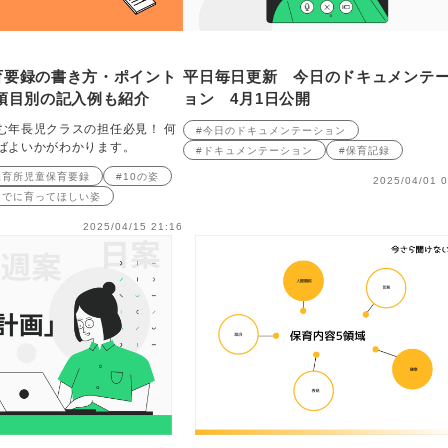
育要録の書き方・ポイント
平日毎日更新 今日のドキュメンテ
項目別の記入例も紹介
ョン 4月1日公開
む年長児クラスの担任必見！ 何
#今日のドキュメンテーション
ばよいかがわかります。
#ドキュメンテーション
#保育記録
保育所児童保育要録
#10の姿
2025/04/01 0
までに育ってほしい姿
2025/04/15 21:16