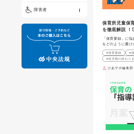
精神保健福祉士
ケアマネジメント・ソ
保育・教育／発達障害
障害者
ーシャルワーク
／子育て
介護福祉士
保育所児童保
看護
障害者支援・福祉
保育士
を徹底解説 ！
制度
「保育要録」に悩
をどのように書け
#保育要録
#
#幼児期の終わり
けあサポ編集部