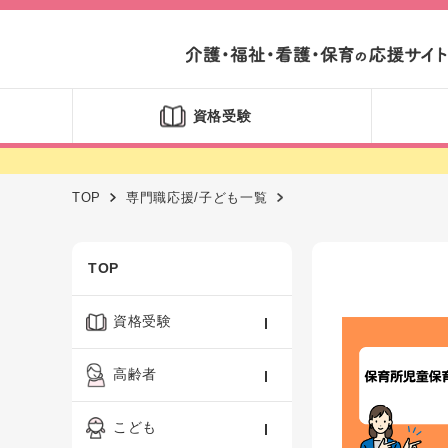
資格受験
TOP
専門職応援/子ども一覧
TOP
資格受験
ケアマネジャー
高齢者
社会福祉士
認知症ケア・介護技術
こども