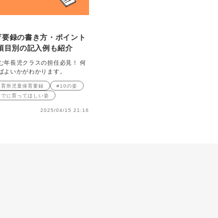
育要録の書き方・ポイント
項目別の記入例も紹介
む年長児クラスの担任必見！ 何
ばよいかがわかります。
保育所児童保育要録
#10の姿
までに育ってほしい姿
2025/04/15 21:16