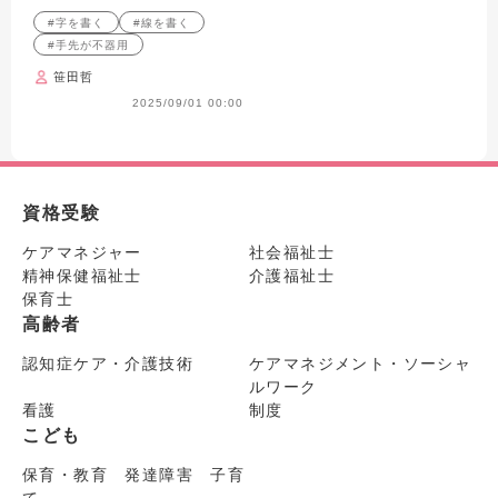
#字を書く
#線を書く
#手先が不器用
笹田哲
2025/09/01 00:00
資格受験
ケアマネジャー
社会福祉士
精神保健福祉士
介護福祉士
保育士
高齢者
認知症ケア・介護技術
ケアマネジメント・ソーシャ
ルワーク
看護
制度
こども
保育・教育 発達障害 子育
て