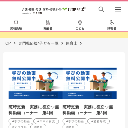
資格受験
高齢者
こども
障害者
TOP
専門職応援/子ども一覧
保育士
随時更新 実務に役立つ無
随時更新 実務に役立つ無
料動画コーナー 第4回
料動画コーナー 第3回
#学びの動画
#スマホ育児
#学びの動画
#愛着形成
#デジタル
#動画
#動画