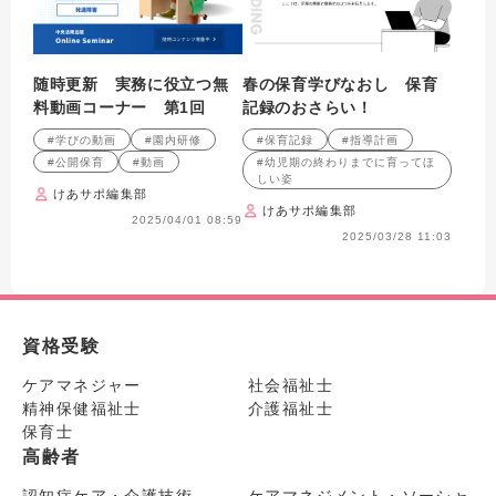
随時更新 実務に役立つ無
春の保育学びなおし 保育
料動画コーナー 第1回
記録のおさらい！
#学びの動画
#園内研修
#保育記録
#指導計画
#公開保育
#動画
#幼児期の終わりまでに育ってほ
しい姿
けあサポ編集部
けあサポ編集部
2025/04/01 08:59
2025/03/28 11:03
資格受験
ケアマネジャー
社会福祉士
精神保健福祉士
介護福祉士
保育士
高齢者
認知症ケア・介護技術
ケアマネジメント・ソーシャ