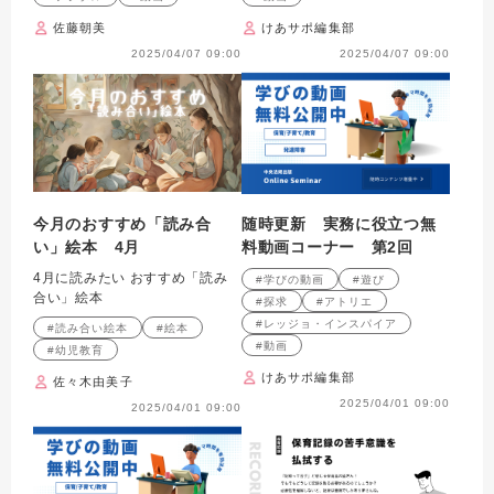
佐藤朝美
けあサポ編集部
2025/04/07 09:00
2025/04/07 09:00
今月のおすすめ「読み合
随時更新 実務に役立つ無
い」絵本 4月
料動画コーナー 第2回
4月に読みたい おすすめ「読み
#学びの動画
#遊び
合い」絵本
#探求
#アトリエ
#レッジョ・インスパイア
#読み合い絵本
#絵本
#動画
#幼児教育
けあサポ編集部
佐々木由美子
2025/04/01 09:00
2025/04/01 09:00