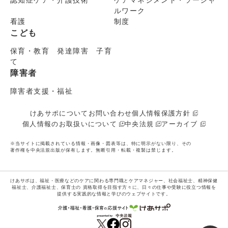
ルワーク
看護
制度
こども
保育・教育 発達障害 子育
て
障害者
障害者支援・福祉
けあサポについて
お問い合わせ
個人情報保護方針
個人情報のお取扱いについて
中央法規
アーカイブ
※当サイトに掲載されている情報・画像・図表等は、特に明示がない限り、その
著作権を中央法規出版が保有します。無断引用・転載・複製は禁じます。
けあサポは、福祉・医療などのケアに関わる専門職とケアマネジャー、社会福祉士、精神保健
福祉士、介護福祉士、保育士の
資格取得を目指す方々に、日々の仕事や受験に役立つ情報を
提供する実践的な情報と学びのウェブサイトです。