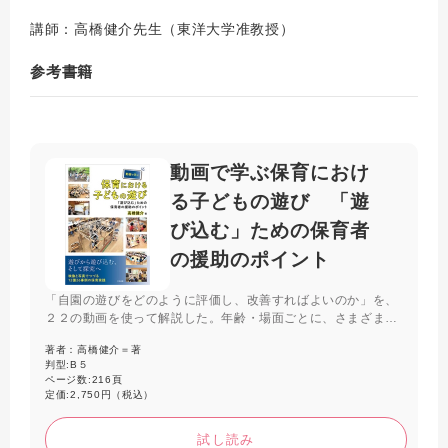
講師：高橋健介先生（東洋大学准教授）
参考書籍
動画で学ぶ保育におけ
る子どもの遊び 「遊
び込む」ための保育者
の援助のポイント
「自園の遊びをどのように評価し、改善すればよいのか」を、
２２の動画を使って解説した。年齢・場面ごとに、さまざまな
遊びを動画で紹介し、保育者のかかわりを考える１冊。クラス
著者：
高橋健介＝著
全体を見る目を鍛えられ、サークル・タイムやオンライン公開
判型:
B５
保育の進め方などもわかる。
ページ数:
216頁
定価:
2,750円（税込）
試し読み