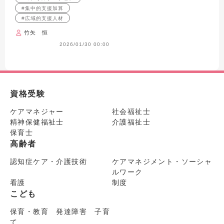
コンサルテーションの現在
#集中的支援加算
地
#広域的支援人材
竹矢 恒
2026/01/30 00:00
資格受験
ケアマネジャー
社会福祉士
精神保健福祉士
介護福祉士
保育士
高齢者
認知症ケア・介護技術
ケアマネジメント・ソーシャ
ルワーク
看護
制度
こども
保育・教育 発達障害 子育
て