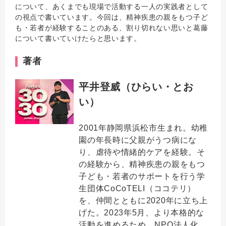
について、あくまでも現場で活動する一人の実践者として
の視点で書いています。今回は、精神疾患の親をもつ子ど
も・若者が経験することのある、割り切れない思いと葛藤
について書いていけたらと思います。
著者
平井登威（ひらい・とお
い）
2001年静岡県浜松市生まれ。幼稚
園の年長時に父親がうつ病にな
り、虐待や情緒的ケアを経験。そ
の経験から、精神疾患の親をもつ
子ども・若者のサポートを行う学
生団体CoCoTELI（ココテリ）
を、仲間とともに2020年に立ち上
げた。2023年5月、より本格的な
活動を進めるため、NPO法人化。