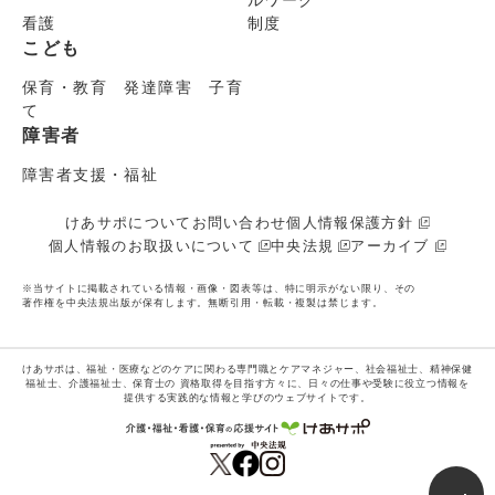
ルワーク
看護
制度
こども
保育・教育 発達障害 子育
て
障害者
障害者支援・福祉
けあサポについて
お問い合わせ
個人情報保護方針
個人情報のお取扱いについて
中央法規
アーカイブ
※当サイトに掲載されている情報・画像・図表等は、特に明示がない限り、その
著作権を中央法規出版が保有します。無断引用・転載・複製は禁じます。
けあサポは、福祉・医療などのケアに関わる専門職とケアマネジャー、社会福祉士、精神保健
福祉士、介護福祉士、保育士の
資格取得を目指す方々に、日々の仕事や受験に役立つ情報を
提供する実践的な情報と学びのウェブサイトです。