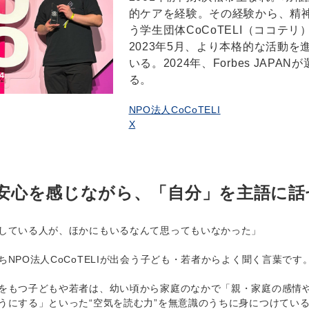
的ケアを経験。その経験から、精
う学生団体CoCoTELI（ココテ
2023年5月、より本格的な活動
いる。2024年、Forbes JAP
る。
NPO法人CoCoTELI
X
安心を感じながら、「自分」を主語に話
している人が、ほかにもいるなんて思ってもいなかった」
NPO法人CoCoTELIが出会う子ども・若者からよく聞く言葉です
もつ子どもや若者は、幼い頃から家庭のなかで「親・家庭の感情や
うにする」といった“空気を読む力”を無意識のうちに身につけてい