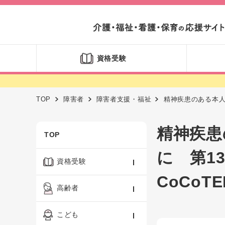
資格受験
TOP
障害者
障害者支援・福祉
精神疾患のある本人
精神疾患
TOP
に 第1
資格受験
CoCoT
ケアマネジャー
高齢者
社会福祉士
認知症ケア・介護技術
こども