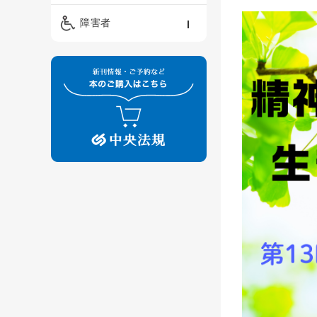
精神保健福祉士
ケアマネジメント・ソ
保育・教育／発達障害
障害者
ーシャルワーク
／子育て
介護福祉士
看護
障害者支援・福祉
保育士
制度