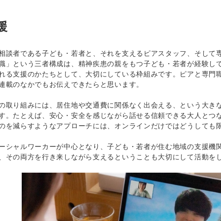
援
談者である子ども・若者と、それを支えるピアスタッフ、そして専
職」という三者構成は、精神疾患の親をもつ子ども・若者が経験し
れる支援のかたちとして、大切にしている枠組みです。ピアと専門職の
連載のなかでもお伝えできたらと思います。
取り組みには、居住地や交通費に関係なく出会える、という大きな
す。たとえば、安心・安全を感じながら話せる信頼できる大人とつ
のを減らすようなアプローチには、オンラインだけではどうしても
シャルワーカーが中心となり、子ども・若者が住む地域の支援機関
、その両方を行き来しながら支えるということも大切にして活動を