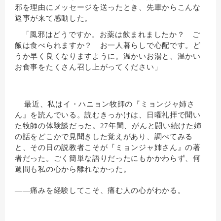
邪を理由にメッセージを送ったとき、先輩からこんな
返事が来て感動した。
「風邪はどうですか。お薬は飲まれましたか？ ご
飯は食べられますか？ お一人暮らしで心配です。ど
うか早く良くなりますように。温かいお湯と、温かい
お食事をたくさん召し上がってください」
最近、私はイ・ハニョン牧師の『ミョンジャ姉さ
ん』を読んでいる。読むきっかけは、日曜礼拝で聞い
た牧師の体験談だった。27年間、がんと闘い続けた姉
の話をどこかで見聞きした覚えがあり、調べてみる
と、その日の説教者こそが『ミョンジャ姉さん』の著
者だった。ごく簡単な語りだったにもかかわらず、何
週間も私の心から離れなかった。
――痛みを経験してこそ、痛む人の心がわかる。