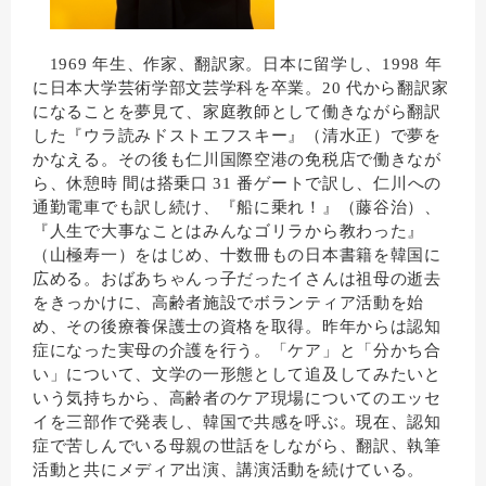
1969 年生、作家、翻訳家。日本に留学し、1998 年
に日本大学芸術学部文芸学科を卒業。20 代から翻訳家
になることを夢見て、家庭教師として働きながら翻訳
した『ウラ読みドストエフスキー』（清水正）で夢を
かなえる。その後も仁川国際空港の免税店で働きなが
ら、休憩時 間は搭乗口 31 番ゲートで訳し、仁川への
通勤電車でも訳し続け、『船に乗れ！』（藤谷治）、
『人生で大事なことはみんなゴリラから教わった』
（山極寿一）をはじめ、十数冊もの日本書籍を韓国に
広める。おばあちゃんっ子だったイさんは祖母の逝去
をきっかけに、高齢者施設でボランティア活動を始
め、その後療養保護士の資格を取得。昨年からは認知
症になった実母の介護を行う。「ケア」と「分かち合
い」について、文学の一形態として追及してみたいと
いう気持ちから、高齢者のケア現場についてのエッセ
イを三部作で発表し、韓国で共感を呼ぶ。
現在、
認知
症で苦しんでいる母親の世話をしながら、翻訳、
執筆
活動と共にメディア出演、講演活動を続けている。