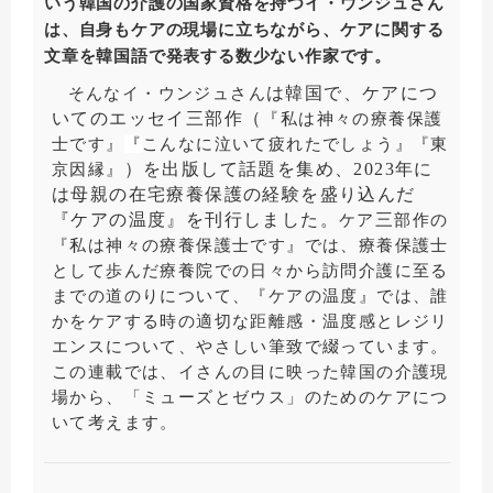
いう韓国の介護の国家資格を持つイ・ウンジュさん
は、自身もケアの現場に立ちながら、ケアに関する
文章を韓国語で発表する数少ない作家です。
は韓国で、ケアにつ
そんなイ・ウンジュさん
いてのエッセイ三部作（
『私は神々の療養保護
士です』
『
こんなに
泣
いて
疲
れたでしょう
』『
東
）を出版して話題を集め、2023年に
京因縁
』
は母親の在宅療養保護の経験を盛り込んだ
『ケアの温度』を刊行しました。
三
ケア
部作の
『私は神々の療養保護士です』では、療養保護士
として歩んだ療養院での日々から訪問介護に至る
までの道のりについて、『ケアの温度』では、誰
かをケアする時の適切な距離感・温度感とレジリ
エンスについて、やさしい筆致で綴っています。
この連載では、イさんの目に映った韓国の介護現
場から、「ミューズとゼウス」のためのケアにつ
いて考えます。