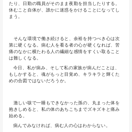
たり、日勤の職員がそのまま夜勤を担当したりする。
休むこと自体が、誰かに迷惑をかけることになってし
まう。
そんな環境で働き続けると、余裕を持つべき心は次
第に硬くなる。病む人を看る者の心が硬くなれば、苦
痛のなかに横たわる人の繊細な感情をすくい取ること
は難しくなる。
今日、私が病み、そして私の家族が病んだことは、
もしかすると、魂がもっと目覚め、キラキラと輝くた
めの合図ではないだろうか。
激しい咳で一睡もできなかった孫の、丸まった体を
抱きしめると、私の体のあちこちまでズキズキと痛み
始める。
病んでみなければ、病む人の心はわからない。